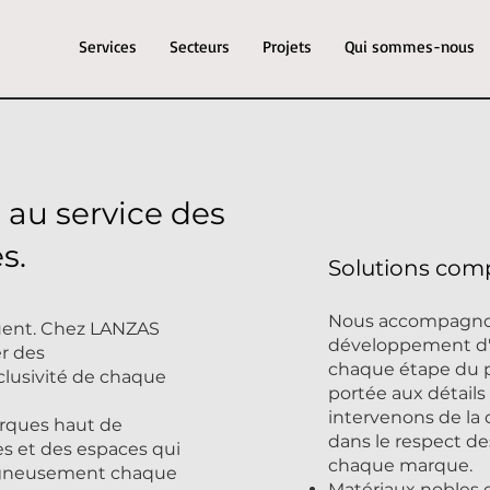
Services
Secteurs
Projets
Qui sommes-nous
n au service des
s.
Solutions com
Nous accompagnon
uent. Chez
LANZAS
développement d'
r des
chaque étape du p
xclusivité de chaque
portée aux détail
intervenons de la c
arques haut de
dans le respect de
s et des espaces qui
chaque marque.
soigneusement chaque
Matériaux nobles 